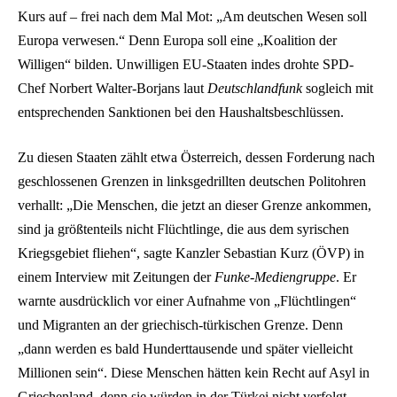
Kurs auf – frei nach dem Mal Mot: „Am deutschen Wesen soll
Europa verwesen.“ Denn Europa soll eine „Koalition der
Willigen“ bilden. Unwilligen EU-Staaten indes drohte SPD-
Chef Norbert Walter-Borjans laut
Deutschlandfunk
sogleich mit
entsprechenden Sanktionen bei den Haushaltsbeschlüssen.
Zu diesen Staaten zählt etwa Österreich, dessen Forderung nach
geschlossenen Grenzen in linksgedrillten deutschen Politohren
verhallt: „Die Menschen, die jetzt an dieser Grenze ankommen,
sind ja größtenteils nicht Flüchtlinge, die aus dem syrischen
Kriegsgebiet fliehen“, sagte Kanzler Sebastian Kurz (ÖVP) in
einem Interview mit Zeitungen der
Funke-Mediengruppe
. Er
warnte ausdrücklich vor einer Aufnahme von „Flüchtlingen“
und Migranten an der griechisch-türkischen Grenze. Denn
„dann werden es bald Hunderttausende und später vielleicht
Millionen sein“. Diese Menschen hätten kein Recht auf Asyl in
Griechenland, denn sie würden in der Türkei nicht verfolgt,