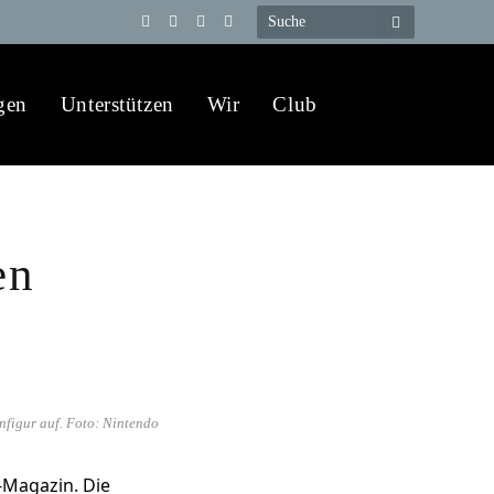
Telegram
YouTube
X
WhatsApp
(Twitter)
gen
Unterstützen
Wir
Club
en
nfigur auf. Foto: Nintendo
Magazin. Die