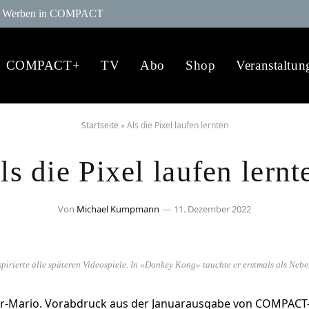
Werben in COMPACT
COMPACT+
TV
Abo
Shop
Veranstaltun
Startseite
»
Als die Pixel laufen lernten
ls die Pixel laufen lernt
Von
Michael Kumpmann
11. Dezember 2022
irierte alle späteren Videospiele. In «Donkey Kong» tauchte er erstmals als Nebe
r-Mario. Vorabdruck aus der Januarausgabe von COMPACT-