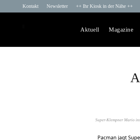
Kontakt
Newsletter
++ Ihr Kiosk in der Nähe ++
Aktuell
Magazine
A
Super-Klempner Mario insp
Pacman jagt Supe