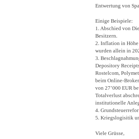
Entwertung von Spa
Einige Beispiele:
1. Abschied von Di
Besitzern.
2. Inflation in Hö
wurden allein in 20
3. Beschlagnahmung
Depository Receipt
Rostelcom, Polymet
beim Online-Broker
von 27’000 EUR bet
Totalverlust abschr
institutionelle Anle
4. Grundsteuerrefo
5. Kriegslogisitik 
Viele Grüsse,