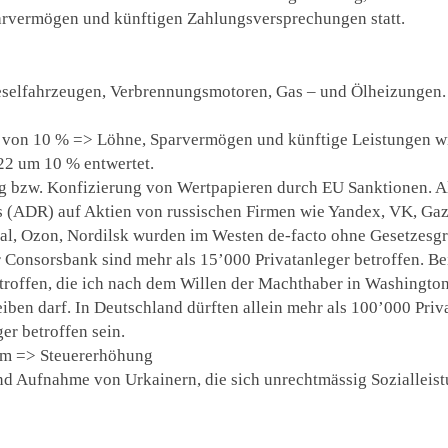
rvermögen und künftigen Zahlungsversprechungen statt.
eselfahrzeugen, Verbrennungsmotoren, Gas – und Ölheizungen. 
he von 10 % => Löhne, Sparvermögen und künftige Leistungen w
22 um 10 % entwertet.
 bzw. Konfizierung von Wertpapieren durch EU Sanktionen. A
s (ADR) auf Aktien von russischen Firmen wie Yandex, VK, Gaz
al, Ozon, Nordilsk wurden im Westen de-facto ohne Gesetzesgru
 Consorsbank sind mehr als 15’000 Privatanleger betroffen. Be
roffen, die ich nach dem Willen der Machthaber in Washington
eiben darf. In Deutschland dürften allein mehr als 100’000 Pri
ger betroffen sein.
rm => Steuererhöhung
und Aufnahme von Urkainern, die sich unrechtmässig Sozialleis