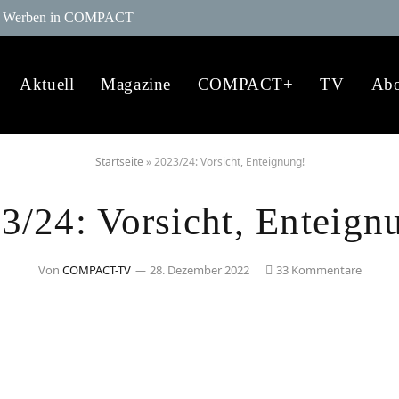
Werben in COMPACT
Aktuell
Magazine
COMPACT+
TV
Ab
Startseite
»
2023/24: Vorsicht, Enteignung!
3/24: Vorsicht, Enteign
Von
COMPACT-TV
28. Dezember 2022
33 Kommentare