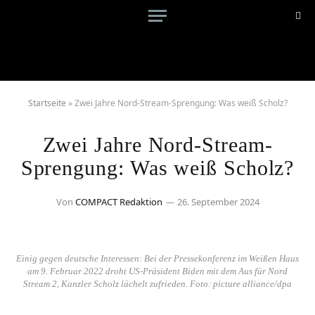
Startseite
»
Zwei Jahre Nord-Stream-Sprengung: Was weiß Scholz?
Zwei Jahre Nord-Stream-
Sprengung: Was weiß Scholz?
Von
COMPACT Redaktion
26. September 2024
Einig gegen deutsche Interessen: Bei der Pressekonferenz im Weißen Haus
am 9. Februar 2022 droht US-Präsident Biden mit dem Aus für Nord
Stream 2, Kanzler Scholz lächelt zufrieden. Foto: picture alliance/dpa