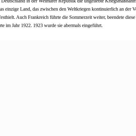
e Deutschland in der Weimarer Republik die ungeliebte Kriegsmaßnahm
as einzige Land, das zwischen den Weltkriegen kontinuierlich an der V
sthielt. Auch Frankreich führte die Sommerzeit weiter, beendete dies
rte im Jahr 1922. 1923 wurde sie abermals eingeführt.