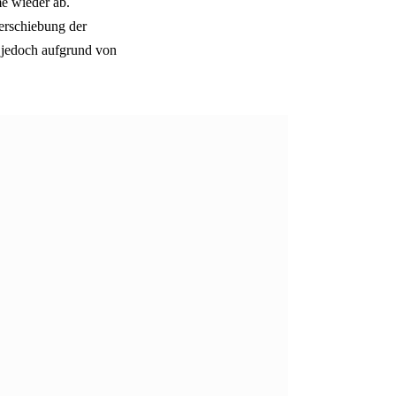
e wieder ab.
erschiebung der
e jedoch aufgrund von