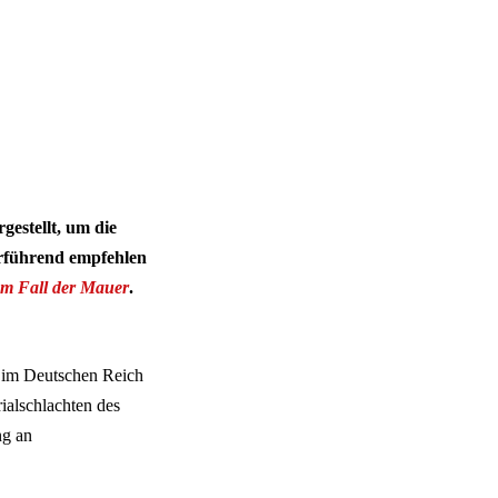
estellt, um die
erführend empfehlen
um Fall der Mauer
.
6 im Deutschen Reich
ialschlachten des
ng an