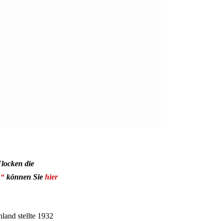
Flocken die
n“
können Sie
hier
land stellte 1932