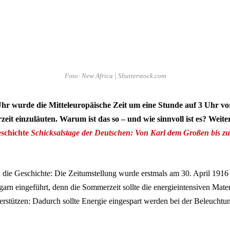
Foto: New Africa | Shutterstock.com
r wurde die Mitteleuropäische Zeit um eine Stunde auf 3 Uhr vorg
eit einzuläuten. Warum ist das so – und wie sinnvoll ist es? Weit
chichte
Schicksalstage der Deutschen: Von Karl dem Großen bis z
n die Geschichte: Die Zeitumstellung wurde erstmals am 30. April 191
arn eingeführt, denn die Sommerzeit sollte die energieintensiven Mater
erstützen: Dadurch sollte Energie eingespart werden bei der Beleuchtu