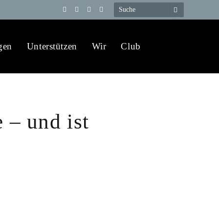
Telegram
YouTube
X
WhatsApp
(Twitter)
gen
Unterstützen
Wir
Club
 – und ist