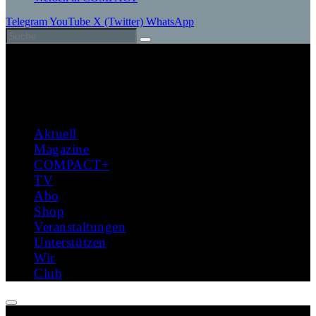
Telegram
YouTube
X (Twitter)
WhatsApp
Aktuell
Magazine
COMPACT+
TV
Abo
Shop
Veranstaltungen
Unterstützen
Wir
Club