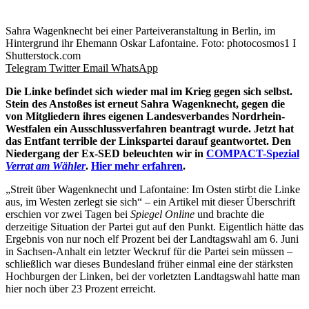
Sahra Wagenknecht bei einer Parteiveranstaltung in Berlin, im
Hintergrund ihr Ehemann Oskar Lafontaine. Foto: photocosmos1 I
Shutterstock.com
Telegram
Twitter
Email
WhatsApp
Die Linke befindet sich wieder mal im Krieg gegen sich selbst.
Stein des Anstoßes ist erneut Sahra Wagenknecht, gegen die
von Mitgliedern ihres eigenen Landesverbandes Nordrhein-
Westfalen ein Ausschlussverfahren beantragt wurde. Jetzt hat
das Entfant terrible der Linkspartei darauf geantwortet. Den
Niedergang der Ex-SED beleuchten wir in
COMPACT-Spezial
Verrat am Wähler
.
Hier mehr erfahren
.
„Streit über Wagenknecht und Lafontaine: Im Osten stirbt die Linke
aus, im Westen zerlegt sie sich“ – ein Artikel mit dieser Überschrift
erschien vor zwei Tagen bei
Spiegel Online
und brachte die
derzeitige Situation der Partei gut auf den Punkt. Eigentlich hätte das
Ergebnis von nur noch elf Prozent bei der Landtagswahl am 6. Juni
in Sachsen-Anhalt ein letzter Weckruf für die Partei sein müssen –
schließlich war dieses Bundesland früher einmal eine der stärksten
Hochburgen der Linken, bei der vorletzten Landtagswahl hatte man
hier noch über 23 Prozent erreicht.