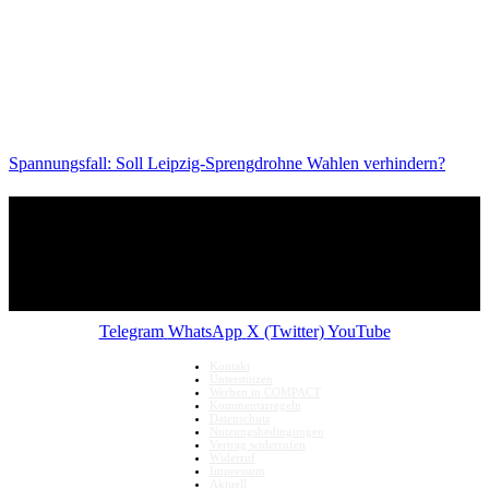
Spannungsfall: Soll Leipzig-Sprengdrohne Wahlen verhindern?
Telegram
WhatsApp
X (Twitter)
YouTube
Kontakt
Unterstützen
Werben in COMPACT
Kommentarregeln
Datenschutz
Nutzungsbedingungen
Vertrag widerrufen
Widerruf
Impressum
Aktuell