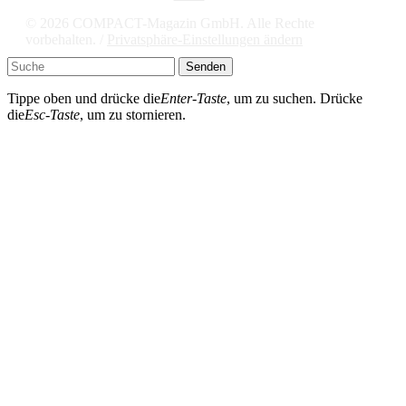
© 2026 COMPACT-Magazin GmbH. Alle Rechte
vorbehalten. /
Privatsphäre-Einstellungen ändern
Senden
Tippe oben und drücke die
Enter-Taste
, um zu suchen. Drücke
die
Esc-Taste
, um zu stornieren.