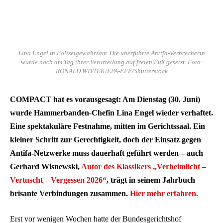
Lina Engel in Polizeigewahrsam. Die überführte Antifa-Verbrecherin
wurde noch am Tag ihrer Verurteilung auf freien Fuß gesetzt. Foto:
RONALD WITTEK/EPA-EFE/Shutterstock
COMPACT hat es vorausgesagt: Am Dienstag (30. Juni)
wurde Hammerbanden-Chefin Lina Engel wieder verhaftet.
Eine spektakuläre Festnahme, mitten im Gerichtssaal. Ein
kleiner Schritt zur Gerechtigkeit, doch der Einsatz gegen
Antifa-Netzwerke muss dauerhaft geführt werden – auch
Gerhard Wisnewski,
Autor des Klassikers „Verheimlicht –
Vertuscht – Vergessen 2026“
, trägt in seinem Jahrbuch
brisante Verbindungen zusammen.
Hier mehr erfahren.
Erst vor wenigen Wochen hatte der Bundesgerichtshof