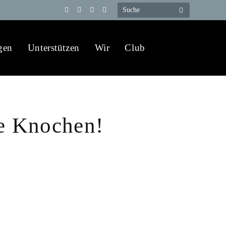
Telegram
YouTube
X
WhatsApp
(Twitter)
gen
Unterstützen
Wir
Club
ie Knochen!