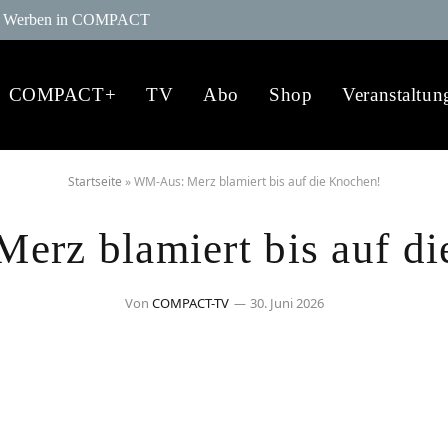
Werben in COMPACT
COMPACT+
TV
Abo
Shop
Veranstaltun
Startseite
»
WM-Aus: Merz blamiert bis auf die Knochen!
rz blamiert bis auf d
Von
COMPACT-TV
30. Juni 2026