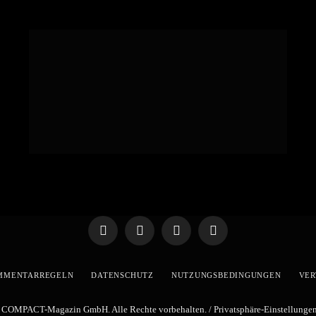
Telegram
WhatsApp
X
YouTube
(Twitter)
MMENTARREGELN
DATENSCHUTZ
NUTZUNGSBEDINGUNGEN
VER
 COMPACT-Magazin GmbH. Alle Rechte vorbehalten. /
Privatsphäre-Einstellunge