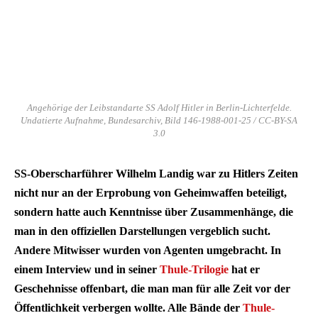
Angehörige der Leibstandarte SS Adolf Hitler in Berlin-Lichterfelde.
Undatierte Aufnahme, Bundesarchiv, Bild 146-1988-001-25 / CC-BY-SA
3.0
SS-Oberscharführer Wilhelm Landig war zu Hitlers Zeiten
nicht nur an der Erprobung von Geheimwaffen beteiligt,
sondern hatte auch Kenntnisse über Zusammenhänge, die
man in den offiziellen Darstellungen vergeblich sucht.
Andere Mitwisser wurden von Agenten umgebracht. In
einem Interview und in seiner
Thule-Trilogie
hat er
Geschehnisse offenbart, die man man für alle Zeit vor der
Öffentlichkeit verbergen wollte. Alle Bände der
Thule-