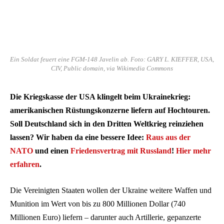
Ein Soldat feuert eine FGM-148 Javelin ab. Foto: GARY L. KIEFFER, USA,
CIV, Public domain, via Wikimedia Commons
Die Kriegskasse der USA klingelt beim Ukrainekrieg:
amerikanischen Rüstungskonzerne liefern auf Hochtouren.
Soll Deutschland sich in den Dritten Weltkrieg reinziehen
lassen? Wir haben da eine bessere Idee:
Raus aus der
NATO
und einen
Friedensvertrag mit Russland
!
Hier mehr
erfahren
.
Die Vereinigten Staaten wollen der Ukraine weitere Waffen und
Munition im Wert von bis zu 800 Millionen Dollar (740
Millionen Euro) liefern – darunter auch Artillerie, gepanzerte