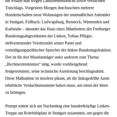
die Polizei nun wegen Landfriedensbruchs sowie versuchten
Totschlags. Vorgestern Morgen durchsuchten mehrere
Hundertschaften neun Wohnungen der mutmaßlichen Attentäter
in Stuttgart, Fellbach, Ludwigsburg, Remseck, Winnenden und
Karlsruhe – darunter das Haus eines Mitarbeiters des Freiburger
Bundestagsabgeordneten der Linken, Tobias Pflüger,
stellvertretender Vorsitzender seiner Partei und
verteidigungspolitischer Sprecher der linken Bundestagsfraktion.
Der ist für den Mandatsträger unter anderem zum Thema
„Rechtsextremismus“ tätig, wurde vorübergehend
festgenommen, seine technische Ausrüstung beschlagnahmt.
Diese Maßnahme ist insofern pikant, als die linksgedrillte Justiz
erhebliche Verdachtsmomente haben muss, um einen der ihren
zu belangen.
Prompt rottete sich am Nachmittag eine hundertköpfige Linken-
Truppe am Rotebühlplatz in Stuttgart zusammen, um gegen die