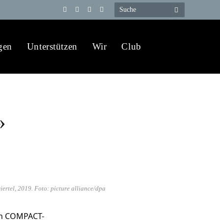
Telegram
YouTube
X
WhatsApp
(Twitter)
gen
Unterstützen
Wir
Club
»
tel, 2019. Foto: picture alliance/dpa
on COMPACT-