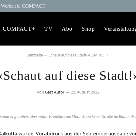
Werben in COMPACT
COMPACT+
TV
Abo
Shop
Veranstaltun
Startseite
»
«Schaut auf diese Stadt!»COMPACT+
«Schaut auf diese Stadt!
Von
Gast Autor
22. August 2022
um zu glauben, aber wahr: Frankfurt am Main, Münchener Straße im Bahnhofsvier
 Kalkutta wurde. Vorabdruck aus der Septemberausgabe v