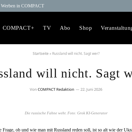
Werben in COMPACT
COMPACT+
TV
Abo
Shop
Veranstaltun
Startseite
»
Russland will nicht. Sagt wer?
sland will nicht. Sagt 
Von
COMPACT Redaktion
22. Juni 2026
Die russische Fahne weht. Foto: Grok KI-Generator
 Frage, ob und wie man mit Russland reden soll, ist so alt wie der Uk