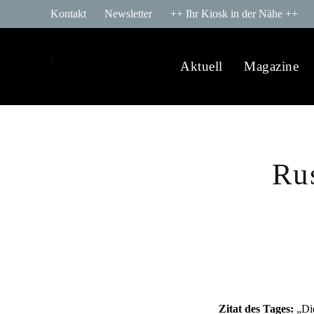
Kontakt
Newsletter
++ Ihr Kiosk in der Nähe ++
Aktuell
Magazine
Rus
Zitat des Tages:
„Die