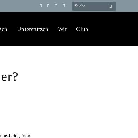
Telegram
YouTube
X
WhatsApp
(Twitter)
gen
Unterstützen
Wir
Club
wer?
raine-Krieg. Von