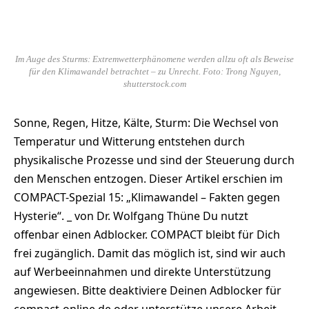
Im Auge des Sturms: Extremwetterphänomene werden allzu oft als Beweise
für den Klimawandel betrachtet – zu Unrecht. Foto: Trong Nguyen,
shutterstock.com
Sonne, Regen, Hitze, Kälte, Sturm: Die Wechsel von
Temperatur und Witterung entstehen durch
physikalische Prozesse und sind der Steuerung durch
den Menschen entzogen. Dieser Artikel erschien im
COMPACT-Spezial 15: „Klimawandel – Fakten gegen
Hysterie“. _ von Dr. Wolfgang Thüne Du nutzt
offenbar einen Adblocker. COMPACT bleibt für Dich
frei zugänglich. Damit das möglich ist, sind wir auch
auf Werbeeinnahmen und direkte Unterstützung
angewiesen. Bitte deaktiviere Deinen Adblocker für
compact-online.de oder unterstütze unsere Arbeit