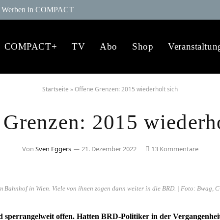
Werben in COMPACT
COMPACT+
TV
Abo
Shop
Veranstaltun
Startseite
»
Offene Grenzen: 2015 wiederholt sich
 Grenzen: 2015 wiederho
Von
Sven Eggers
21. Dezember 2022
13 Kommentare
am Bahnhof in Wien. Viele von ihnen zogen dann weiter in die BRD. | Foto: Bwag,
 sperrangelweit offen. Hatten BRD-Politiker in der Vergangenhei