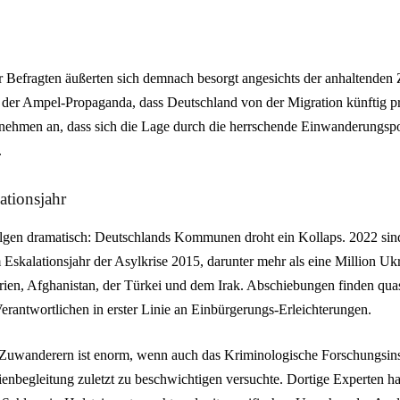
er Befragten äußerten sich demnach besorgt angesichts der anhaltende
 der Ampel-Propaganda, dass Deutschland von der Migration künftig pro
nehmen an, dass sich die Lage durch die herrschende Einwanderungspol
.
ationsjahr
Folgen dramatisch: Deutschlands Kommunen droht ein Kollaps. 2022 si
Eskalationsjahr der Asylkrise 2015, darunter mehr als eine Million Uk
ien, Afghanistan, der Türkei und dem Irak. Abschiebungen finden quasi 
 Verantwortlichen in erster Linie an Einbürgerungs-Erleichterungen.
 Zuwanderern ist enorm, wenn auch das Kriminologische Forschungsins
ienbegleitung zuletzt zu beschwichtigen versuchte. Dortige Experten h