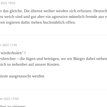
 2022 19:02
 das gleiche. Die älteren weiber werden sich erfreuen. Deutsc
 zu weich sind und gut aber ein agressive männlich fremde aus 
ren regieren dafür stehen buchstäblich offen.
r 2022 17:56
t wiederholen" !
zesbrecher – die lügen und betrügen, wo wir Bürger dabei stehen
sich so nebenbei auf unsere Kosten.
üsste ausgetauscht werden
er 2022 17:04
rei zu zitieren: