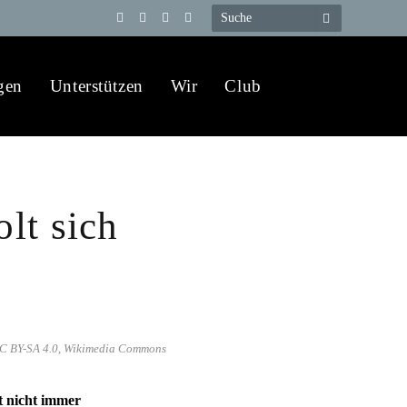
Telegram
YouTube
X
WhatsApp
(Twitter)
gen
Unterstützen
Wir
Club
lt sich
 CC BY-SA 4.0, Wikimedia Commons
t nicht immer