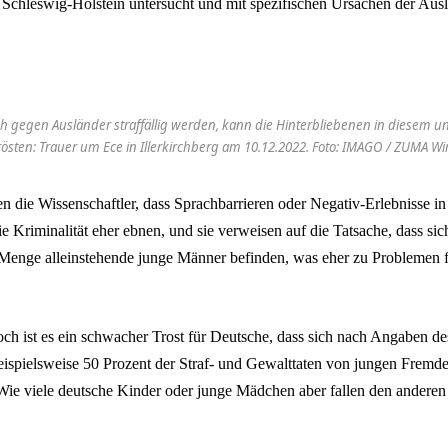
Schleswig-Holstein untersucht und mit spezifischen Ursachen der Ausl
h gegen Ausländer straffällig werden, kann die Hinterbliebenen in diesem u
rösten: Trauer um Ece in Illerkirchberg am 10.12.2022. Foto: IMAGO / ZUMA Wi
n die Wissenschaftler, dass Sprachbarrieren oder Negativ-Erlebnisse in
 Kriminalität eher ebnen, und sie verweisen auf die Tatsache, dass sic
enge alleinstehende junge Männer befinden, was eher zu Problemen f
och ist es ein schwacher Trost für Deutsche, dass sich nach Angaben d
beispielsweise 50 Prozent der Straf- und Gewalttaten von jungen Fremd
 Wie viele deutsche Kinder oder junge Mädchen aber fallen den andere