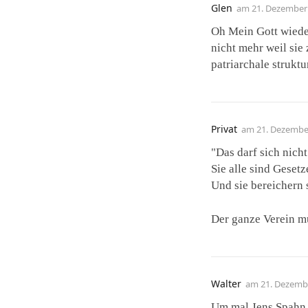
Glen
am
21. Dezember
Oh Mein Gott wieder
nicht mehr weil sie
patriarchale struktu
Privat
am
21. Dezembe
"Das darf sich nich
Sie alle sind Geset
Und sie bereichern 
Der ganze Verein m
Walter
am
21. Dezemb
Um mal Jens Spahn f