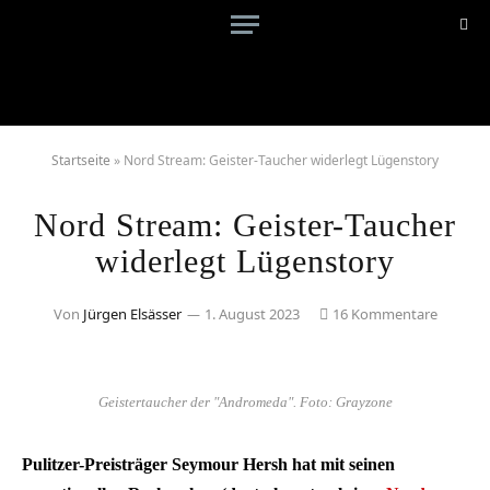
Startseite
»
Nord Stream: Geister-Taucher widerlegt Lügenstory
Nord Stream: Geister-Taucher
widerlegt Lügenstory
Von
Jürgen Elsässer
1. August 2023
16 Kommentare
Geistertaucher der "Andromeda". Foto: Grayzone
Pulitzer-Preisträger Seymour Hersh hat mit seinen