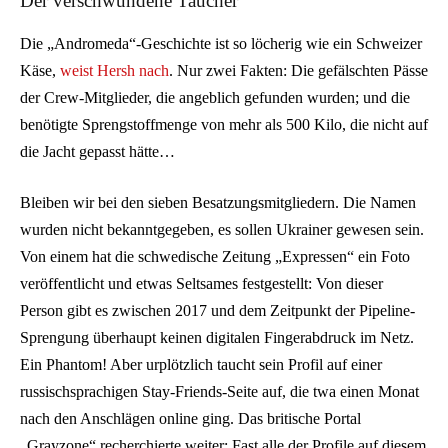
Der verschwundene Taucher
Die „Andromeda“-Geschichte ist so löcherig wie ein Schweizer
Käse,
weist Hersh nach
. Nur zwei Fakten: Die gefälschten Pässe
der Crew-Mitglieder, die angeblich gefunden wurden; und die
benötigte Sprengstoffmenge von mehr als 500 Kilo, die nicht auf
die Jacht gepasst hätte…
Bleiben wir bei den sieben Besatzungsmitgliedern. Die Namen
wurden nicht bekanntgegeben, es sollen Ukrainer gewesen sein.
Von einem hat die schwedische Zeitung „Expressen“ ein Foto
veröffentlicht und etwas Seltsames festgestellt: Von dieser
Person gibt es zwischen 2017 und dem Zeitpunkt der Pipeline-
Sprengung überhaupt keinen digitalen Fingerabdruck im Netz.
Ein Phantom! Aber urplötzlich taucht sein Profil auf einer
russischsprachigen Stay-Friends-Seite auf, die twa einen Monat
nach den Anschlägen online ging. Das britische Portal
„Grayzone“ recherchierte weiter: Fast alle der Profile auf diesem