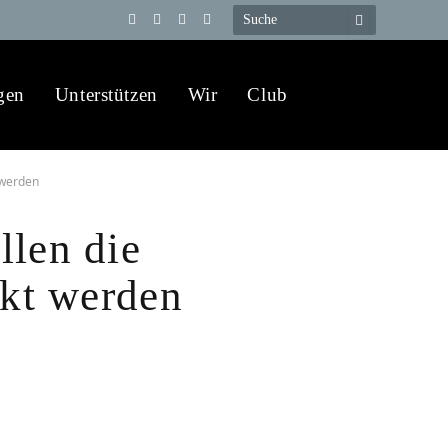
Telegram
YouTube
X
WhatsApp
(Twitter)
gen
Unterstützen
Wir
Club
 werden
llen die
ckt werden