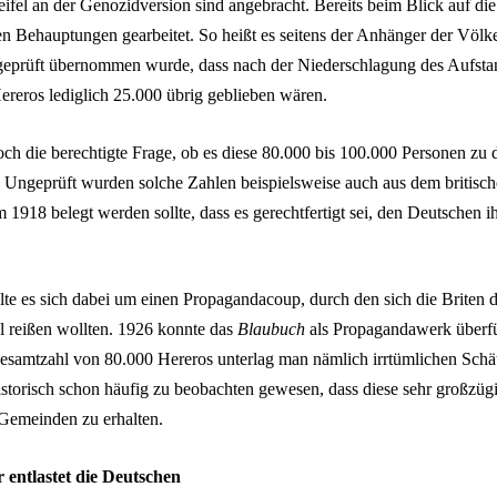
ifel an der Genozidversion sind angebracht. Bereits beim Blick auf di
en Behauptungen gearbeitet. So heißt es seitens der Anhänger der Völk
ngeprüft übernommen wurde, dass nach der Niederschlagung des Aufsta
ereros lediglich 25.000 übrig geblieben wären.
edoch die berechtigte Frage, ob es diese 80.000 bis 100.000 Personen zu
. Ungeprüft wurden solche Zahlen beispielsweise auch aus dem britisc
918 belegt werden sollte, dass es gerechtfertigt sei, den Deutschen i
lte es sich dabei um einen Propagandacoup, durch den sich die Briten d
el reißen wollten. 1926 konnte das
Blaubuch
als Propagandawerk überf
esamtzahl von 80.000 Hereros unterlag man nämlich irrtümlichen Sch
istorisch schon häufig zu beobachten gewesen, dass diese sehr großzüg
 Gemeinden zu erhalten.
r entlastet die Deutschen