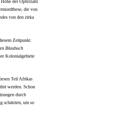
e Höhe der Opferzahl
ermordthese, die von
ndes von den zirka
 diesem Zeitpunkt
hen
Blaubuch
hre Kolonialgebiete
iesen Teil Afrikas
ührt werden. Schon
ätzungen durch
ig schätzten, um so