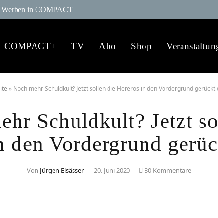
Werben in COMPACT
COMPACT+
TV
Abo
Shop
Veranstaltun
ite
»
Noch mehr Schuldkult? Jetzt sollen die Hereros in den Vordergrund gerückt
hr Schuldkult? Jetzt so
n den Vordergrund gerü
Von
Jürgen Elsässer
20. Juni 2020
30 Kommentare