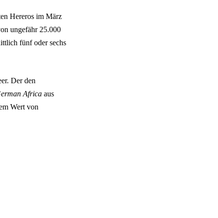
eten Hereros im März
von ungefähr 25.000
tlich fünf oder sechs
eer. Der den
erman Africa
aus
dem Wert von