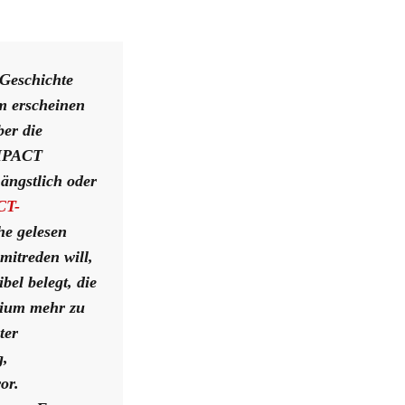
 Geschichte
um erscheinen
er die
OMPACT
 ängstlich oder
T-
he gelesen
mitreden will,
bel belegt, die
dium mehr zu
ter
g,
or.