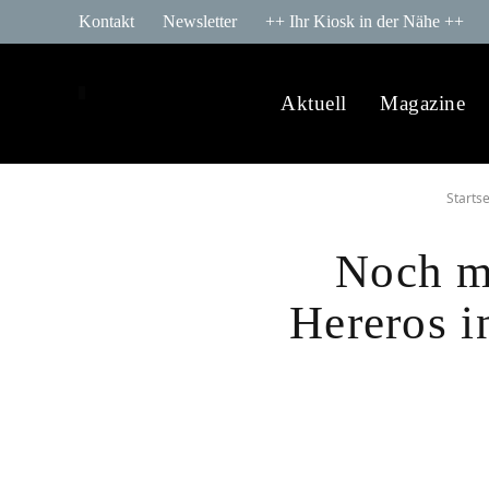
Kontakt
Newsletter
++ Ihr Kiosk in der Nähe ++
Aktuell
Magazine
Startse
Noch me
Hereros i