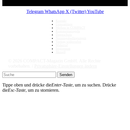
Telegram
WhatsApp
X (Twitter)
YouTube
Kontakt
Unterstützen
Werben in COMPACT
Kommentarregeln
Datenschutz
Nutzungsbedingungen
Vertrag widerrufen
Widerruf
Impressum
Aktuell
© 2026 COMPACT-Magazin GmbH. Alle Rechte
vorbehalten. /
Privatsphäre-Einstellungen ändern
Senden
Tippe oben und drücke die
Enter-Taste
, um zu suchen. Drücke
die
Esc-Taste
, um zu stornieren.