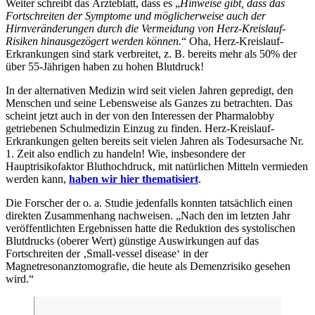
Weiter schreibt das Ärzteblatt, dass es „
Hinweise gibt, dass das
Fortschreiten der Symptome und möglicherweise auch der
Hirnveränderungen durch die Vermeidung von Herz-Kreislauf-
Risiken hinausgezögert werden können.
“ Oha, Herz-Kreislauf-
Erkrankungen sind stark verbreitet, z. B. bereits mehr als 50% der
über 55-Jährigen haben zu hohen Blutdruck!
In der alternativen Medizin wird seit vielen Jahren gepredigt, den
Menschen und seine Lebensweise als Ganzes zu betrachten. Das
scheint jetzt auch in der von den Interessen der Pharmalobby
getriebenen Schulmedizin Einzug zu finden. Herz-Kreislauf-
Erkrankungen gelten bereits seit vielen Jahren als Todesursache Nr.
1. Zeit also endlich zu handeln! Wie, insbesondere der
Hauptrisikofaktor Bluthochdruck, mit natürlichen Mitteln vermieden
werden kann,
haben wir hier thematisiert
.
Die Forscher der o. a. Studie jedenfalls konnten tatsächlich einen
direkten Zusammenhang nachweisen. „Nach den im letzten Jahr
veröffentlichten Ergebnissen hatte die Reduktion des systolischen
Blutdrucks (oberer Wert) günstige Auswirkungen auf das
Fortschreiten der ‚Small-vessel disease‘ in der
Magnetresonanztomografie, die heute als Demenzrisiko gesehen
wird.“