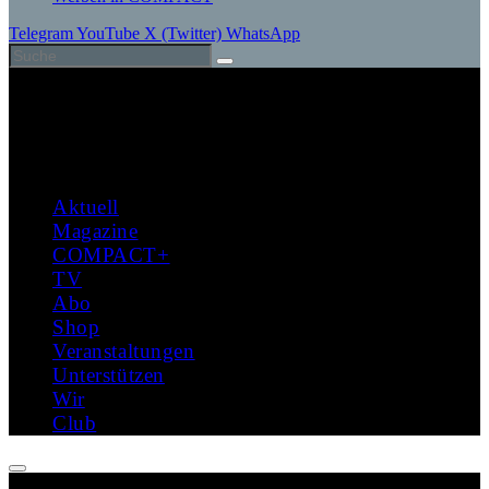
Telegram
YouTube
X (Twitter)
WhatsApp
Aktuell
Magazine
COMPACT+
TV
Abo
Shop
Veranstaltungen
Unterstützen
Wir
Club