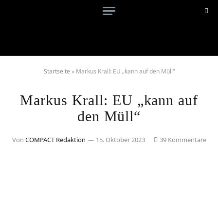
Startseite
»
Markus Krall: EU „kann auf den Müll“
Markus Krall: EU „kann auf
den Müll“
Von
COMPACT Redaktion
15. Oktober 2023
39 Kommentare