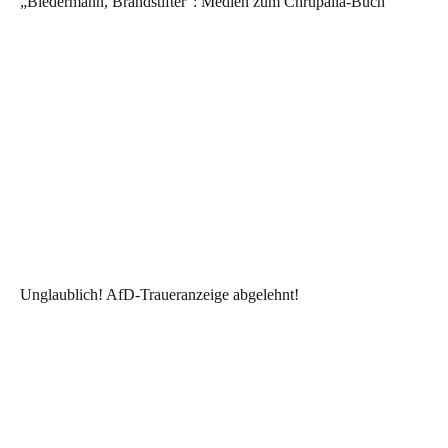
„Biedermann, Brandstifter“: Medien zum Chrupalla-Buch
Unglaublich! AfD-Traueranzeige abgelehnt!