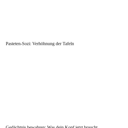
Pasteten-Sozi: Verhöhnung der Tafeln
Gedächtnis bewahren: Was dein Kopf jetzt braucht