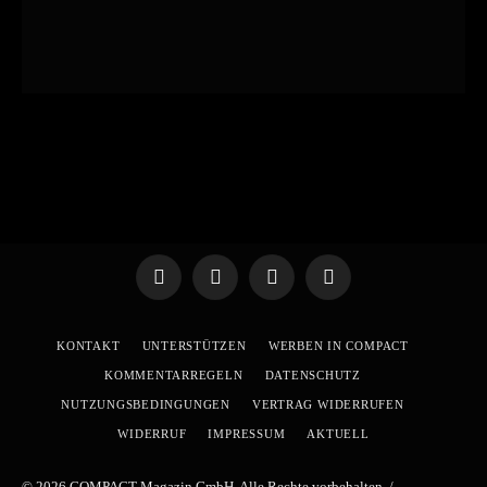
Telegram
WhatsApp
X
YouTube
(Twitter)
KONTAKT
UNTERSTÜTZEN
WERBEN IN COMPACT
KOMMENTARREGELN
DATENSCHUTZ
NUTZUNGSBEDINGUNGEN
VERTRAG WIDERRUFEN
WIDERRUF
IMPRESSUM
AKTUELL
© 2026 COMPACT-Magazin GmbH. Alle Rechte vorbehalten. /