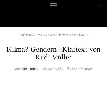
Startseite
»
Klima? Gendern? Klartext von Rudi Völler
Klima? Gendern? Klartext von
Rudi Völler
Von
Sven Eggers
28. März 2023
16 Kommentare