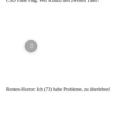
CSD False Flag: Wer schützt den zweiten Täter?
Renten-Horror: Ich (73) habe Probleme, zu überleben!