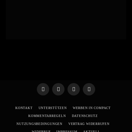
Telegram
WhatsApp
X
YouTube
(Twitter)
KONTAKT
UNTERSTÜTZEN
WERBEN IN COMPACT
KOMMENTARREGELN
DATENSCHUTZ
NUTZUNGSBEDINGUNGEN
VERTRAG WIDERRUFEN
WIDERRUF
IMPRESSUM
AKTUELL