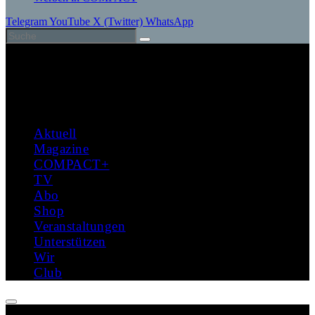
Telegram
YouTube
X (Twitter)
WhatsApp
Aktuell
Magazine
COMPACT+
TV
Abo
Shop
Veranstaltungen
Unterstützen
Wir
Club