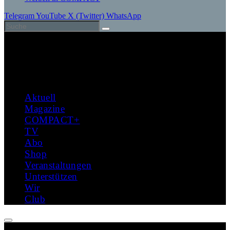
Telegram
YouTube
X (Twitter)
WhatsApp
Aktuell
Magazine
COMPACT+
TV
Abo
Shop
Veranstaltungen
Unterstützen
Wir
Club