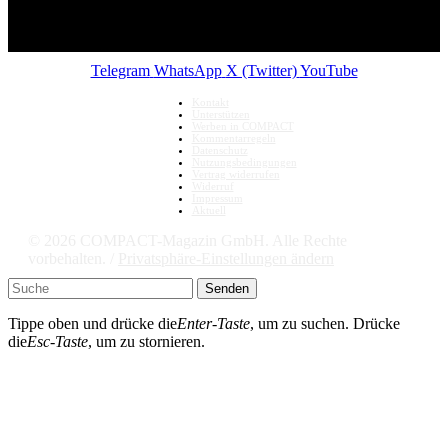
Telegram
WhatsApp
X (Twitter)
YouTube
Kontakt
Unterstützen
Werben in COMPACT
Kommentarregeln
Datenschutz
Nutzungsbedingungen
Vertrag widerrufen
Widerruf
Impressum
Aktuell
© 2026 COMPACT-Magazin GmbH. Alle Rechte
vorbehalten. /
Privatsphäre-Einstellungen ändern
Senden
Tippe oben und drücke die
Enter-Taste
, um zu suchen. Drücke
die
Esc-Taste
, um zu stornieren.