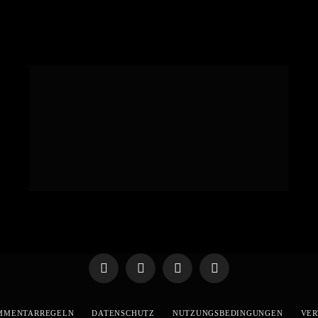
Telegram
WhatsApp
X
YouTube
(Twitter)
MMENTARREGELN
DATENSCHUTZ
NUTZUNGSBEDINGUNGEN
VER