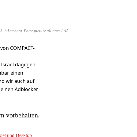
in Lemberg. Foto: picture alliance / AA
e von COMPACT-
 Israel dagegen
nbar einen
nd wir auch auf
Deinen Adblocker
rn vorbehalten.
ablet und Desktop