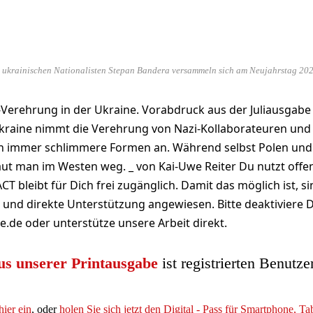
ukrainischen Nationalisten Stepan Bandera versammeln sich am Neujahrstag 2023 
-Verehrung in der Ukraine. Vorabdruck aus der Juliausgab
Ukraine nimmt die Verehrung von Nazi-Kollaborateuren und
n immer schlimmere Formen an. Während selbst Polen und
aut man im Westen weg. _ von Kai-Uwe Reiter Du nutzt offe
T bleibt für Dich frei zugänglich. Damit das möglich ist, si
nd direkte Unterstützung angewiesen. Bitte deaktiviere 
e.de oder unterstütze unsere Arbeit direkt.
us unserer Printausgabe
ist registrierten Benutze
hier ein
, oder
holen Sie sich jetzt den Digital - Pass für Smartphone, T