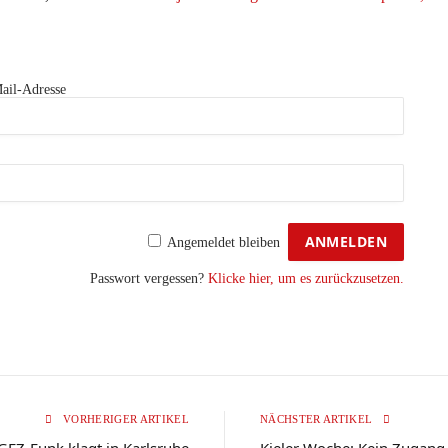
ail-Adresse
Angemeldet bleiben
Passwort vergessen?
Klicke hier, um es zurückzusetzen.
VORHERIGER ARTIKEL
NÄCHSTER ARTIKEL
GEZ-Funk klagt in Karlsruhe
Kieler Woche: Kein Zugang