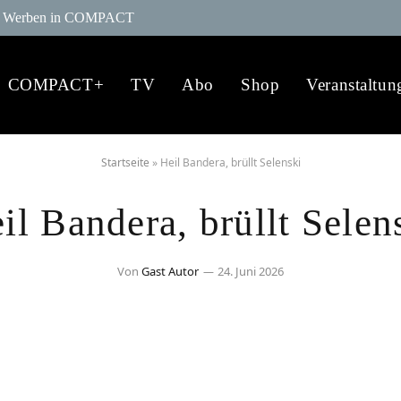
Werben in COMPACT
COMPACT+
TV
Abo
Shop
Veranstaltun
Startseite
»
Heil Bandera, brüllt Selenski
il Bandera, brüllt Selen
Von
Gast Autor
24. Juni 2026