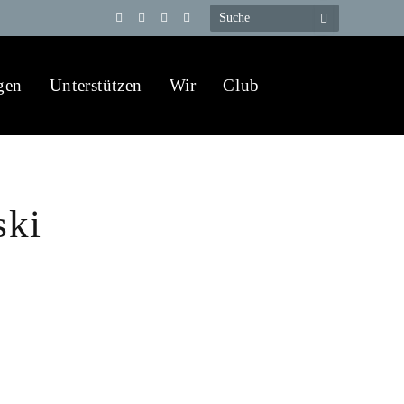
Telegram
YouTube
X
WhatsApp
(Twitter)
gen
Unterstützen
Wir
Club
ski