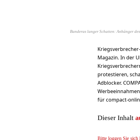
Banderas langer Schatten: Anhänger des 
Kriegsverbrecher
Magazin. In der 
Kriegsverbrecher
protestieren, sch
Adblocker. COMPAC
Werbeeinnahmen u
für compact-onlin
Dieser Inhalt
a
Bitte loggen Sie sich 