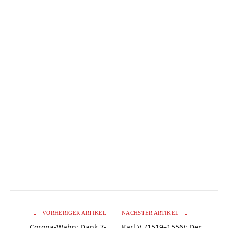
VORHERIGER ARTIKEL
NÄCHSTER ARTIKEL
Corona-Wahn: Dank 7-
Karl V. (1519–1556): Der