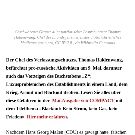
Geschworener Gegner aller patriotischer Bestrebungen: Thomas
Haldenwang, Chef des Inlandsgeheimdienstes. Foto: Christliches
Medienmagazin pro, CC BY 2.0 , via Wikimedia Commons
Der Chef des Verfassungsschutzes, Thomas Haldenwang,
befürchtet pro-russische Aktivitäten am 9. Mai, darunter
auch das Vorzeigen des Buchstabens „Z“:
Luxusproblemchen des Establishments in einem Land, dem
Krieg, Armut und Blackout drohen. Lesen Sie alles über
diese Gefahren in der
Mai-Ausgabe von COMPACT
mit
dem Titelthema «Blackout: Kein Strom, kein Gas, kein
Frieden».
Hier mehr erfahren
.
Nachdem Hans Georg Maßen (CDU) es gewagt hatte, falschen