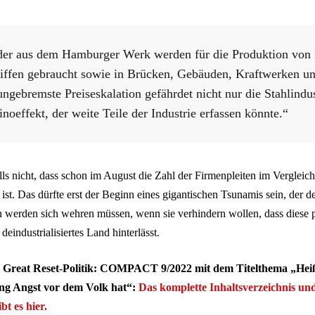
der aus dem Hamburger Werk werden für die Produktion von
iffen gebraucht sowie in Brücken, Gebäuden, Kraftwerken un
ungebremste Preiseskalation gefährdet nicht nur die Stahlindus
noeffekt, der weite Teile der Industrie erfassen könnte.“
alls nicht, dass schon im August die Zahl der Firmenpleiten im Vergle
 ist. Das dürfte erst der Beginn eines gigantischen Tsunamis sein, der d
n werden sich wehren müssen, wenn sie verhindern wollen, dass diese p
eindustrialisiertes Land hinterlässt.
 Great Reset-Politik: COMPACT 9/2022 mit dem Titelthema „Heiß
ng Angst vor dem Volk hat“:
Das komplette Inhaltsverzeichnis und
bt es hier.