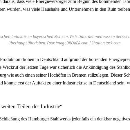
lem daraus, dass viele Energieversorger zum Beginn des kommenden Jahr
en würden, was viele Haushalte und Unternehmen in den Ruin treiben
schen Industrie im bayerischen Kelheim. Viele Unternehmen wissen derzeit ni
überhaupt überleben. Foto: imageBROKER.com I Shutterstock.com.
 Produktion drohen in Deutschland aufgrund der horrenden Energieprei
e Weckruf der letzten Tage war sicherlich die Ankündigung des Stahlko
rg wie auch einen seiner Hochöfen in Bremen stillzulegen. Dieser Schr
d könnte erst der Auftakt zu einer Industriekrise in Deutschland sein, w
weiten Teilen der Industrie“
r Schließung des Hamburger Stahlwerks jedenfalls ein denkbar negative