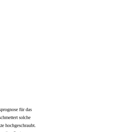
nsprognose für das
schmettert solche
kte hochgeschraubt.