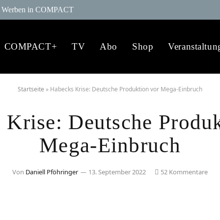
Werben in COMPACT
COMPACT+
TV
Abo
Shop
Veranstaltun
Startseite
»
Habecks Krise: Deutsche Produktion vor Mega-Einbruch
 Krise: Deutsche Produk
Mega-Einbruch
Von
Daniell Pföhringer
13. September 2022
52 Kommentare