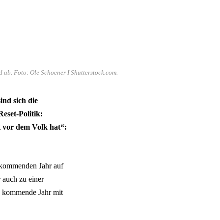
 ab. Foto: Ole Schoener I Shutterstock.com.
ind sich die
eset-Politik:
vor dem Volk hat“:
m kommenden Jahr auf
r auch zu einer
s kommende Jahr mit