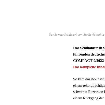
Das Bremer Stahlwerk von ArcelorMittal in 
Das Schlimmste in S
führenden deutschen
COMPACT 9/2022 mi
Das komplette Inhalt
So kam das ifo-Insti
einem rekordträchtige
schweren Rezession k
einem Rückgang der W