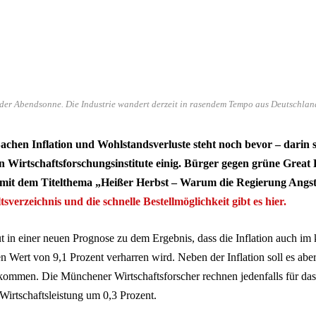
der Abendsonne. Die Industrie wandert derzeit in rasendem Tempo aus Deutschland
achen Inflation und Wohlstandsverluste steht noch bevor – darin s
 Wirtschaftsforschungsinstitute einig. Bürger gegen grüne Great R
t dem Titelthema „Heißer Herbst – Warum die Regierung Angst 
sverzeichnis und die schnelle Bestellmöglichkeit gibt es hier.
tut in einer neuen Prognose zu dem Ergebnis, dass die Inflation auch i
n Wert von 9,1 Prozent verharren wird. Neben der Inflation soll es abe
ommen. Die Münchener Wirtschaftsforscher rechnen jedenfalls für da
irtschaftsleistung um 0,3 Prozent.