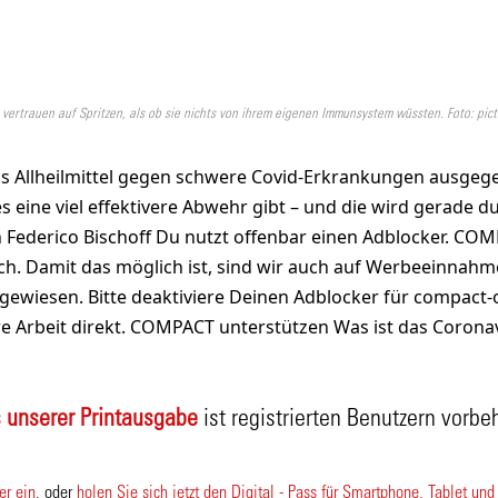
vertrauen auf Spritzen, als ob sie nichts von ihrem eigenen Immunsystem wüssten. Foto: pict
als Allheilmittel gegen schwere Covid-Erkrankungen ausgeg
s eine viel effektivere Abwehr gibt – und die wird gerade 
 Federico Bischoff Du nutzt offenbar einen Adblocker. COM
ich. Damit das möglich ist, sind wir auch auf Werbeeinnahm
ewiesen. Bitte deaktiviere Deinen Adblocker für compact-
e Arbeit direkt. COMPACT unterstützen Was ist das Coronavi
 unserer Printausgabe
ist registrierten Benutzern vorbe
er ein
, oder
holen Sie sich jetzt den Digital - Pass für Smartphone, Tablet un