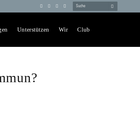
Telegram
YouTube
X
WhatsApp
(Twitter)
gen
Unterstützen
Wir
Club
immun?