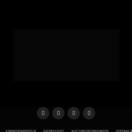
Telegram
WhatsApp
X
YouTube
(Twitter)
KOMMENTARREGELN
DATENSCHUTZ
NUTZUNGSBEDINGUNGEN
VERTRAG 