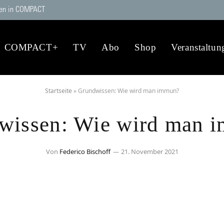
en in COMPACT
COMPACT+
TV
Abo
Shop
Veranstaltun
Startseite
»
Grundwissen: Wie wird man immun?
wissen: Wie wird man 
Von
Federico Bischoff
21. November 2021