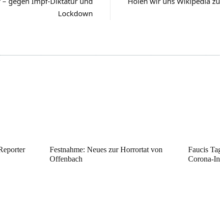
f – gegen Impf-Diktatur und
Holen wir uns Wikipedia zu
Lockdown
eporter
Festnahme: Neues zur Horrortat von
Faucis Ta
Offenbach
Corona-In