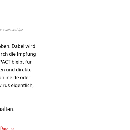
ure alliance/dpa
eben. Dabei wird
durch die Impfung
PACT bleibt für
en und direkte
online.de oder
rus eigentlich,
halten.
d Desktop