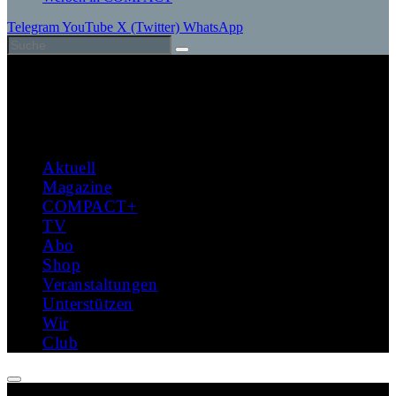
Telegram
YouTube
X (Twitter)
WhatsApp
Aktuell
Magazine
COMPACT+
TV
Abo
Shop
Veranstaltungen
Unterstützen
Wir
Club