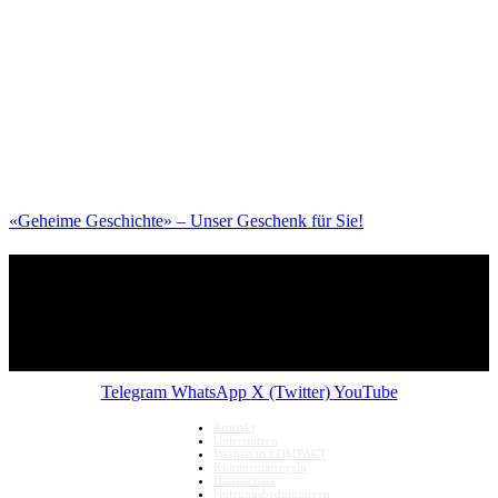
«Geheime Geschichte» – Unser Geschenk für Sie!
Telegram
WhatsApp
X (Twitter)
YouTube
Kontakt
Unterstützen
Werben in COMPACT
Kommentarregeln
Datenschutz
Nutzungsbedingungen