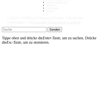
Vertrag widerrufen
Widerruf
Impressum
Aktuell
© 2026 COMPACT-Magazin GmbH. Alle Rechte
vorbehalten. /
Privatsphäre-Einstellungen ändern
Senden
Tippe oben und drücke die
Enter-Taste
, um zu suchen. Drücke
die
Esc-Taste
, um zu stornieren.