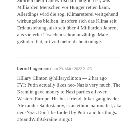
Sibirien mehr Landwirtschaft möglich ist, was
Milliarden Menschen vor Hunger retten kann.
Allerdings wird die sog. Klimaretterei weitgehend
wirkungslos bleiben, insofern sich das Klima seit
Erdentstehung, also seit über 4 Milliarden Jahren,
aus vielerlei Ursachen schon unzählige Male
geändert hat, oft viel mehr als heutzutage.
bernd hagemann
am
29. März 2022 21:23
Hillary Clinton @hillaryclinton — 2 hrs ago
FYI: Putin actually likes neo-Nazis very much. The
Kremlin gave money to Nazi parties all over
Western Europe. His best friend, biker gang leader
Alexander Saldostanov, is an ethnic nationalist, aka
neo-Nazi. Don´t be fooled by Putin and his thugs.
#StandWithUkraine Bingo!