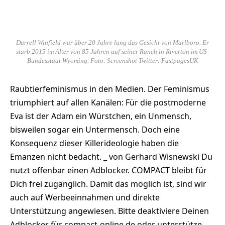
Darrell Winfield war über 20 Jahre lang das Gesicht von Marlboro. Er
starb 2015 im Alter von 85 Jahren auf seiner Ranch in Riverton im US-
Bundesstaat Wyoming. Foto: Screenshot Twitter: FastpagesUK
Raubtierfeminismus in den Medien. Der Feminismus
triumphiert auf allen Kanälen: Für die postmoderne
Eva ist der Adam ein Würstchen, ein Unmensch,
bisweilen sogar ein Untermensch. Doch eine
Konsequenz dieser Killerideologie haben die
Emanzen nicht bedacht. _ von Gerhard Wisnewski Du
nutzt offenbar einen Adblocker. COMPACT bleibt für
Dich frei zugänglich. Damit das möglich ist, sind wir
auch auf Werbeeinnahmen und direkte
Unterstützung angewiesen. Bitte deaktiviere Deinen
Adblocker für compact-online.de oder unterstütze