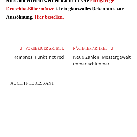
Russland erreicht werden kann: Unsere
einzigartige
Druschba-Silbermünze
ist ein glanzvolles Bekenntnis zur
Aussöhnung.
Hier bestellen.
VORHERIGER ARTIKEL
NÄCHSTER ARTIKEL
Ramones: Punk’s not red
Neue Zahlen: Messergewalt
immer schlimmer
AUCH INTERESSANT