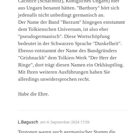
Čachtice [Schächtitz], Königliches Ungarn) hier
aus Ungarn benannt hätten. "Barthory" hört sich
jedenalls nicht unbedingt germanisch an.
Der Name der Band "Burzum" hingegen entstammt
dem Tolkienschen Universum, ist also eher
"pseudogermanisch". Diese Wortschöpfung
bedeutet in der Schwarzen Sprache "Dunkelheit".
Ebenso entstammt der Name des Bandgründers
"Grishnackh" dem Tolkien-Werk "Der Herr der
Ringe", dort trägt diesen Namen ein Orkhäuptling.
Mit Ihren weiteren Ausführungen haben Sie
allerdings unwidersprochen recht.
Habe die Ehre.
L.Bagusch
am
4. September 2024 17:59
Teutonen waren auch germanischer Stamm die