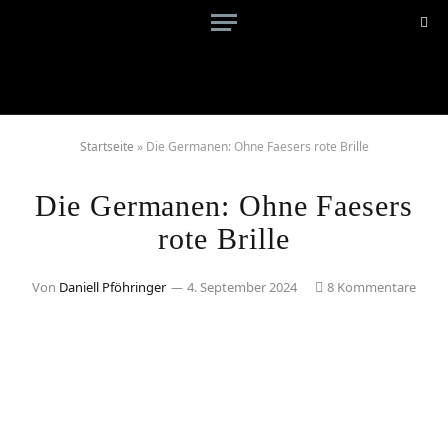
Startseite
»
Die Germanen: Ohne Faesers rote Brille
Die Germanen: Ohne Faesers
rote Brille
Von
Daniell Pföhringer
4. September 2024
8 Kommentare