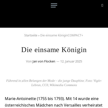
Startseite
»
Die einsame KöniginCOMPACT+
Die einsame Königin
Von
Jan von Flocken
12. Januar 2025
Führend in allen Belangen der Mode – die junge Dauphine. Foto: Vigée-
Lebrun, CC0, Wikimedia Commons
Marie-Antoinette (1755 bis 1793). Mit 14 wurde eine
österreichisches Mädchen nach Versailles verheiratet