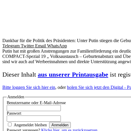
Dankbar für die Politik des Präsidenten: Unter Putin stiegen die Gebu
Telegram
Twitter
Email
WhatsApp
Putin hat mit großen Anstrengungen zur Familienförderung ein deutli
COMPACT-Spezial 19 „ Volksaustausch – Geburtenabsturz und Überfr
sind wir auch auf Werbeeinnahmen und direkte Unterstützung angewie
Dieser Inhalt
aus unserer Printausgabe
ist regi
Bitte loggen Sie sich hier ein
, oder
holen Sie sich jetzt den Digital -
Anmelden
Benutzername oder E-Mail-Adresse
Passwort
Angemeldet bleiben
Passwort vergessen?
Klicke hier, um es zurückzusetzen.