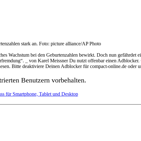
rtenzahlen stark an. Foto: picture alliance/AP Photo
ches Wachstum bei den Geburtenzahlen bewirkt. Doch nun gefährdet eine 
emdung“. _ von Karel Meissner Du nutzt offenbar einen Adblocker. C
sen. Bitte deaktiviere Deinen Adblocker für compact-online.de oder 
strierten Benutzern vorbehalten.
 Pass für Smartphone, Tablet und Desktop