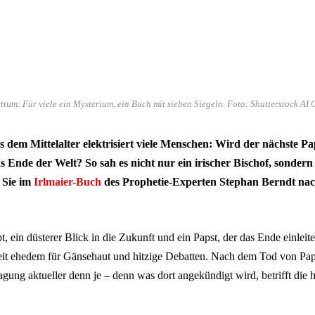
tum: Für viele ein Mysterium, ein Buch mit sieben Siegeln. Foto: Shutterstock AI
dem Mittelalter elektrisiert viele Menschen: Wird der nächste Paps
 Ende der Welt? So sah es nicht nur ein irischer Bischof, sondern 
 Sie im
Irlmaier-Buch
des Prophetie-Experten Stephan Berndt na
t, ein düsterer Blick in die Zukunft und ein Papst, der das Ende einleit
eit ehedem für Gänsehaut und hitzige Debatten. Nach dem Tod von Paps
sagung aktueller denn je – denn was dort angekündigt wird, betrifft die