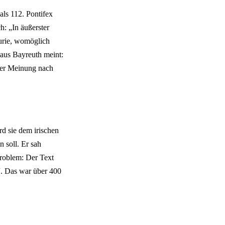
als 112. Pontifex
h: „In äußerster
Kurie, womöglich
aus Bayreuth meint:
iner Meinung nach
rd sie dem irischen
 soll. Er sah
Problem: Der Text
“. Das war über 400