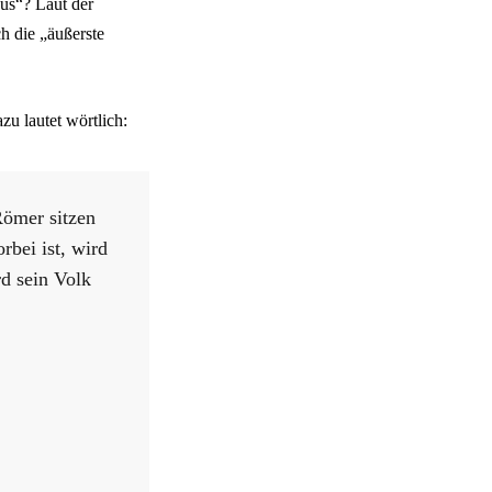
nus“? Laut der
ch die „äußerste
u lautet wörtlich:
Römer sitzen
rbei ist, wird
rd sein Volk