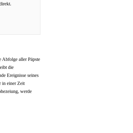
direkt.
e Abfolge aller Päpste
eibt die
de Ereignisse seines
in einer Zeit
phezeiung, werde