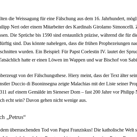
lten die Weissagung für eine Fälschung aus dem 16. Jahrhundert, möglic
ipp Neri oder einem Mitarbeiter des Kardinals Girolamo Simoncelli. 
sen. Die Sprüche bis 1590 sind erstaunlich präzise, während die für di
dürftig sind. Das könnte nahelegen, dass die frühen Prophezeiungen nac
chnitten wurden. Ein Beispiel: Für Papst Coelestin IV. lautet der Spr
atsächlich hatte er einen Löwen im Wappen und war Bischof von Sabi
überzeugt von der Fälschungsthese. Hiery meint, dass der Text älter sei
stler Duccio di Buoninsegna zeigte Malachias mit der Liste seiner Pro
11 auf einem Gemälde im Sieneser Dom – fast 200 Jahre vor Philipp 
ch echt sein? Davon gehen nicht wenige aus.
ch „Petrus“
dem überraschenden Tod von Papst Franziskus! Die katholische Welt st