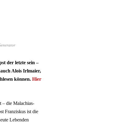
 Generator
t der letzte sein –
auch Alois Irlmaier,
chlesen können.
Hier
et – die Malachias-
t Franziskus ist die
 heute Lebenden