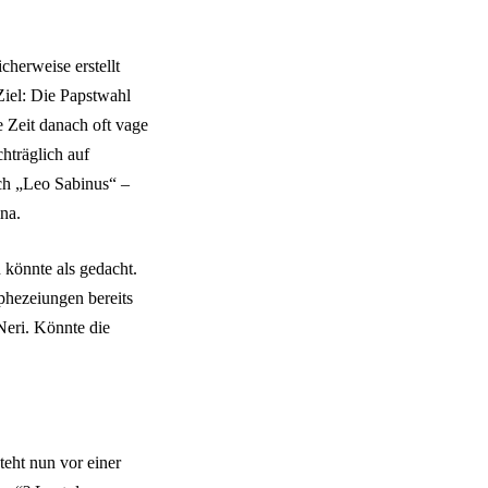
herweise erstellt
Ziel: Die Papstwahl
e Zeit danach oft vage
hträglich auf
uch „Leo Sabinus“ –
na.
n könnte als gedacht.
phezeiungen bereits
Neri. Könnte die
eht nun vor einer