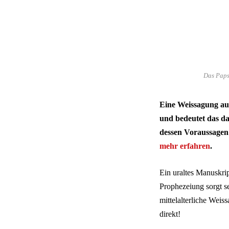
Das Papst
Eine Weissagung aus 
und bedeutet das das
dessen Voraussagen
mehr erfahren
.
Ein uraltes Manuskrip
Prophezeiung sorgt s
mittelalterliche Weis
direkt!