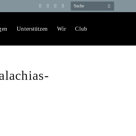
Telegram
YouTube
X
WhatsApp
(Twitter)
gen
Unterstützen
Wir
Club
alachias-