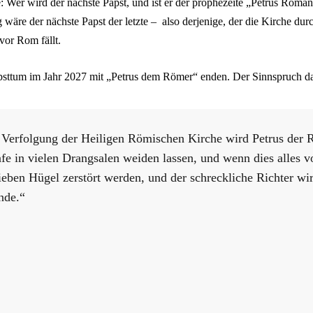
: Wer wird der nächste Papst, und ist er der prophezeite „Petrus Roma
g wäre der nächste Papst der letzte – also derjenige, der die Kirche dur
vor Rom fällt.
sttum im Jahr 2027 mit „Petrus dem Römer“ enden. Der Sinnspruch daz
n Verfolgung der Heiligen Römischen Kirche wird Petrus der 
fe in vielen Drangsalen weiden lassen, und wenn dies alles vo
sieben Hügel zerstört werden, und der schreckliche Richter wi
nde.“