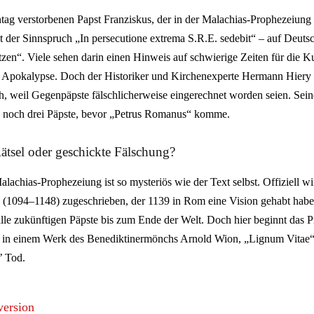
ag verstorbenen Papst Franziskus, der in der Malachias-Prophezeiung 
et der Sinnspruch „In persecutione extrema S.R.E. sedebit“ – auf Deutsc
tzen“. Viele sehen darin einen Hinweis auf schwierige Zeiten für die 
 Apokalypse. Doch der Historiker und Kirchenexperte Hermann Hiery 
ch, weil Gegenpäpste fälschlicherweise eingerechnet worden seien. Se
s noch drei Päpste, bevor „Petrus Romanus“ komme.
 Rätsel oder geschickte Fälschung?
lachias-Prophezeiung ist so mysteriös wie der Text selbst. Offiziell wi
 (1094–1148) zugeschrieben, der 1139 in Rom eine Vision gehabt haben
alle zukünftigen Päpste bis zum Ende der Welt. Doch hier beginnt das 
f, in einem Werk des Benediktinermönchs Arnold Wion, „Lignum Vitae
’ Tod.
version