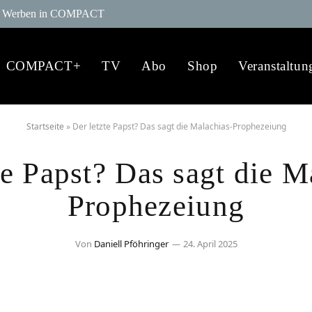
Werben in COMPACT
COMPACT+
TV
Abo
Shop
Veranstaltun
Startseite
»
Der letzte Papst? Das sagt die Malachias-Prophezeiung
te Papst? Das sagt die M
Prophezeiung
Von
Daniell Pföhringer
24. April 2025