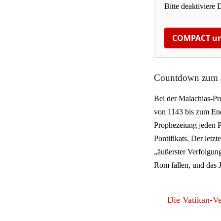
Bitte deaktiviere 
COMPACT un
Countdown zum J
Bei der Malachias-Pro
von 1143 bis zum End
Prophezeiung jeden P
Pontifikats. Der letz
„äußerster Verfolgun
Rom fallen, und das J
Die Vatikan-Ve