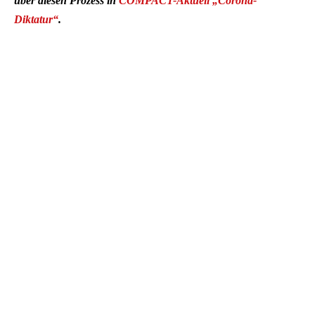
über diesen Prozess in
COMPACT-Aktuell „Corona-
Diktatur“
.