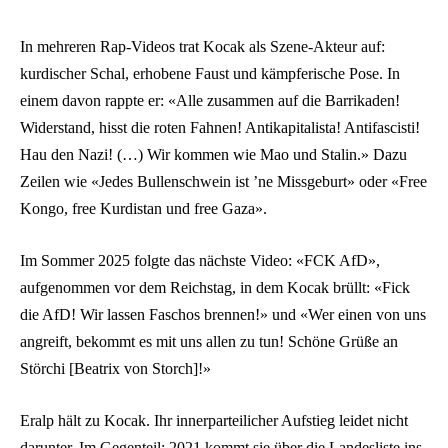
In mehreren Rap-Videos trat Kocak als Szene-Akteur auf:
kurdischer Schal, erhobene Faust und kämpferische Pose. In
einem davon rappte er: «Alle zusammen auf die Barrikaden!
Widerstand, hisst die roten Fahnen! Antikapitalista! Antifascisti!
Hau den Nazi! (…) Wir kommen wie Mao und Stalin.» Dazu
Zeilen wie «Jedes Bullenschwein ist ’ne Missgeburt» oder «Free
Kongo, free Kurdistan und free Gaza».
Im Sommer 2025 folgte das nächste Video: «FCK AfD»,
aufgenommen vor dem Reichstag, in dem Kocak brüllt: «Fick
die AfD! Wir lassen Faschos brennen!» und «Wer einen von uns
angreift, bekommt es mit uns allen zu tun! Schöne Grüße an
Störchi [Beatrix von Storch]!»
Eralp hält zu Kocak. Ihr innerparteilicher Aufstieg leidet nicht
darunter. Im Gegenteil: 2021 kommt sie über die Landesliste ins