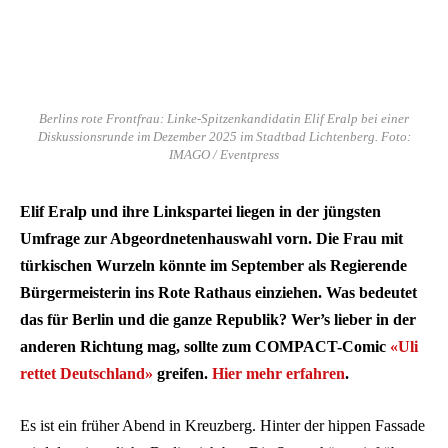
Berlins rote Frontfrau: Linke-Spitzenkandidatin Elif Eralp bei einer
Diskussionsrunde im Dezember 2025 im Stadtbad Lichtenberg. Foto:
IMAGO / Eventpress
Elif Eralp und ihre Linkspartei liegen in der jüngsten
Umfrage zur Abgeordnetenhauswahl vorn. Die Frau mit
türkischen Wurzeln könnte im September als Regierende
Bürgermeisterin ins Rote Rathaus einziehen. Was bedeutet
das für Berlin und die ganze Republik? Wer’s lieber in der
anderen Richtung mag, sollte zum COMPACT-Comic
«Uli
rettet Deutschland»
greifen.
Hier mehr erfahren
.
Es ist ein früher Abend in Kreuzberg. Hinter der hippen Fassade