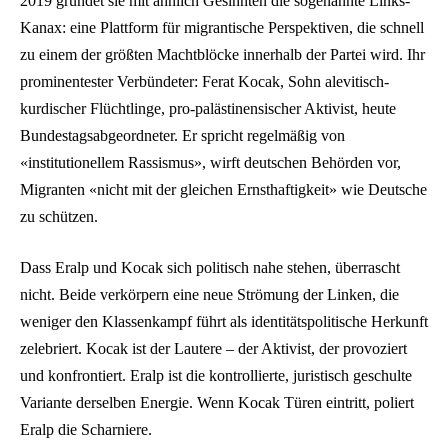
2019 gründet sie mit ähnlich Gesinnten die sogenannte Links-
Kanax: eine Plattform für migrantische Perspektiven, die schnell
zu einem der größten Machtblöcke innerhalb der Partei wird. Ihr
prominentester Verbündeter: Ferat Kocak, Sohn alevitisch-
kurdischer Flüchtlinge, pro-palästinensischer Aktivist, heute
Bundestagsabgeordneter. Er spricht regelmäßig von
«institutionellem Rassismus», wirft deutschen Behörden vor,
Migranten «nicht mit der gleichen Ernsthaftigkeit» wie Deutsche
zu schützen.
Dass Eralp und Kocak sich politisch nahe stehen, überrascht
nicht. Beide verkörpern eine neue Strömung der Linken, die
weniger den Klassenkampf führt als identitätspolitische Herkunft
zelebriert. Kocak ist der Lautere – der Aktivist, der provoziert
und konfrontiert. Eralp ist die kontrollierte, juristisch geschulte
Variante derselben Energie. Wenn Kocak Türen eintritt, poliert
Eralp die Scharniere.