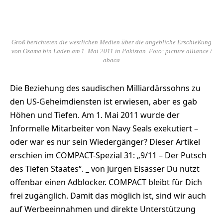
Groß berichteten die westlichen Medien über die angebliche Erschießung
von Osama bin Laden am 1. Mai 2011 in Pakistan. Foto: picture alliance /
abaca
Die Beziehung des saudischen Milliardärssohns zu
den US-Geheimdiensten ist erwiesen, aber es gab
Höhen und Tiefen. Am 1. Mai 2011 wurde der
Informelle Mitarbeiter von Navy Seals exekutiert –
oder war es nur sein Wiedergänger? Dieser Artikel
erschien im COMPACT-Spezial 31: „9/11 – Der Putsch
des Tiefen Staates“. _ von Jürgen Elsässer Du nutzt
offenbar einen Adblocker. COMPACT bleibt für Dich
frei zugänglich. Damit das möglich ist, sind wir auch
auf Werbeeinnahmen und direkte Unterstützung