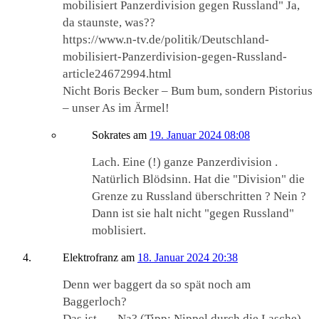
mobilisiert Panzerdivision gegen Russland" Ja,
da staunste, was??
https://www.n-tv.de/politik/Deutschland-
mobilisiert-Panzerdivision-gegen-Russland-
article24672994.html
Nicht Boris Becker – Bum bum, sondern Pistorius
– unser As im Ärmel!
Sokrates
am
19. Januar 2024 08:08
Lach. Eine (!) ganze Panzerdivision .
Natürlich Blödsinn. Hat die "Division" die
Grenze zu Russland überschritten ? Nein ?
Dann ist sie halt nicht "gegen Russland"
moblisiert.
Elektrofranz
am
18. Januar 2024 20:38
Denn wer baggert da so spät noch am
Baggerloch?
Das ist …. Na? (Tipp: Nippel durch die Lasche)