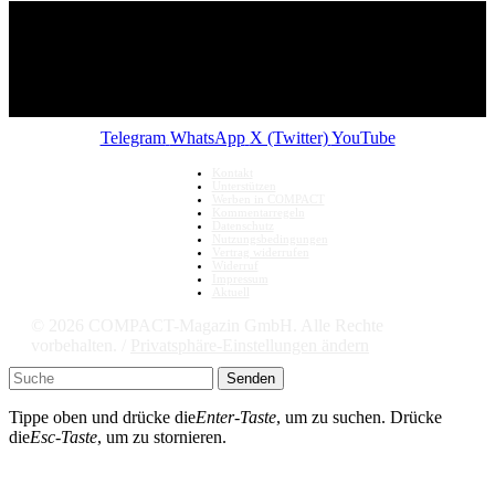
Telegram
WhatsApp
X (Twitter)
YouTube
Kontakt
Unterstützen
Werben in COMPACT
Kommentarregeln
Datenschutz
Nutzungsbedingungen
Vertrag widerrufen
Widerruf
Impressum
Aktuell
© 2026 COMPACT-Magazin GmbH. Alle Rechte
vorbehalten. /
Privatsphäre-Einstellungen ändern
Senden
Tippe oben und drücke die
Enter-Taste
, um zu suchen. Drücke
die
Esc-Taste
, um zu stornieren.