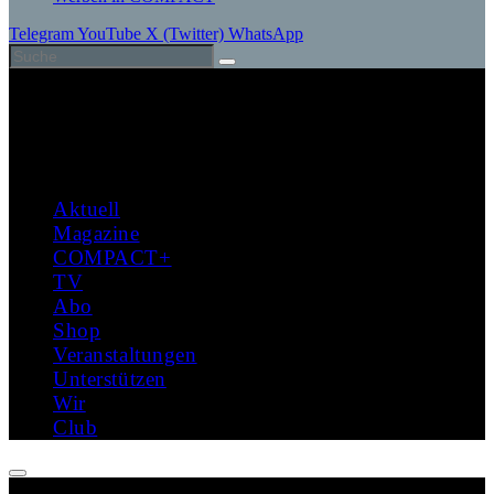
Telegram
YouTube
X (Twitter)
WhatsApp
Aktuell
Magazine
COMPACT+
TV
Abo
Shop
Veranstaltungen
Unterstützen
Wir
Club