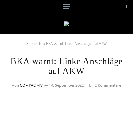
Startseite
»
BKA warnt: Linke Anschläge auf AKW
BKA warnt: Linke Anschläge
auf AKW
Von
COMPACT-TV
14. September 2022
42 Kommentare