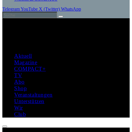
Telegram
YouTube
X (Twitter)
WhatsApp
Aktuell
Magazine
COMPACT+
TV
Abo
Shop
Veranstaltungen
Unterstützen
Wir
Club