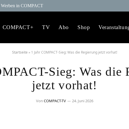
Werben in COMPACT
COMPACT+
TV
Abo
Shop
Veranstaltun
Startseite
»
1 Jahr COMPACT-Sieg: Was die Regierung jetzt vorhat!
OMPACT-Sieg: Was die 
jetzt vorhat!
Von
COMPACT-TV
24. Juni 2026