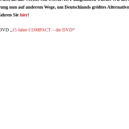
erung nun auf anderem Wege, um Deutschlands größtes Alternati
fahren Sie
hier
!
e DVD „
15 Jahre COMPACT – die DVD
“