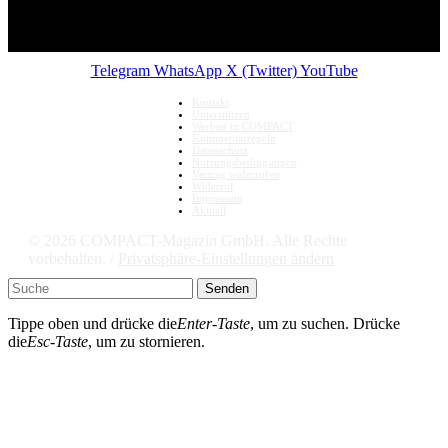
Telegram
WhatsApp
X (Twitter)
YouTube
Kontakt
Unterstützen
Werben in COMPACT
Kommentarregeln
Datenschutz
Nutzungsbedingungen
Vertrag widerrufen
Widerruf
Impressum
Aktuell
© 2026 COMPACT-Magazin GmbH. Alle Rechte
vorbehalten. /
Privatsphäre-Einstellungen ändern
Senden
Tippe oben und drücke die
Enter-Taste
, um zu suchen. Drücke
die
Esc-Taste
, um zu stornieren.