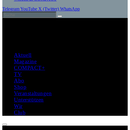
Telegram
YouTube
X (Twitter)
WhatsApp
Aktuell
Magazine
COMPACT+
TV
Abo
Shop
Veranstaltungen
Unterstützen
Wir
Club