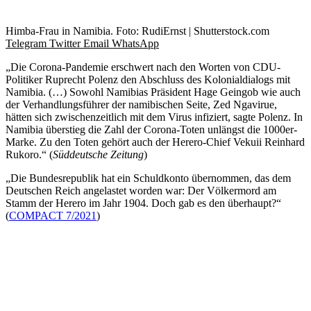
Himba-Frau in Namibia. Foto: RudiErnst | Shutterstock.com
Telegram
Twitter
Email
WhatsApp
„Die Corona-Pandemie erschwert nach den Worten von CDU-
Politiker Ruprecht Polenz den Abschluss des Kolonialdialogs mit
Namibia. (…) Sowohl Namibias Präsident Hage Geingob wie auch
der Verhandlungsführer der namibischen Seite, Zed Ngavirue,
hätten sich zwischenzeitlich mit dem Virus infiziert, sagte Polenz. In
Namibia überstieg die Zahl der Corona-Toten unlängst die 1000er-
Marke. Zu den Toten gehört auch der Herero-Chief Vekuii Reinhard
Rukoro.“ (
Süddeutsche Zeitung
)
„Die Bundesrepublik hat ein Schuldkonto übernommen, das dem
Deutschen Reich angelastet worden war: Der Völkermord am
Stamm der Herero im Jahr 1904. Doch gab es den überhaupt?“
(
COMPACT 7/2021
)