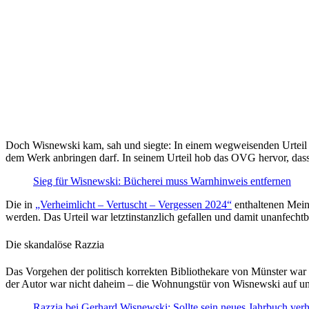
Doch Wisnewski kam, sah und siegte: In einem wegweisenden Urteil e
dem Werk anbringen darf. In seinem Urteil hob das OVG hervor, dass 
Sieg für Wisnewski: Bücherei muss Warnhinweis entfernen
Die in
„Verheimlicht – Vertuscht – Vergessen 2024“
enthaltenen Mein
werden. Das Urteil war letztinstanzlich gefallen und damit unanfechtb
Die skandalöse Razzia
Das Vorgehen der politisch korrekten Bibliothekare von Münster wa
der Autor war nicht daheim – die Wohnungstür von Wisnewski auf und
Razzia bei Gerhard Wisnewski: Sollte sein neues Jahrbuch ver