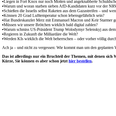
▪️Liegen in Fort Knox nur noch Motten und angeknabberte Schuldsc
▪️Warum und woran starben sieben AfD-Kandidaten kurz vor der 
▪️Schießen die Israelis selbst Raketen aus dem Gazastreifen – und we
▪️Können 20 Grad Lufttemperatur schon lebensgefährlich sein?
▪️Hat Bundeskanzler Merz mit Emmanuel Macron und Keir Starmer g
▪️Müssen wir unsere Brötchen wirklich bald digital zahlen?
▪️Warum schmiss US-Präsident Trump Wolodymyr Selenskyj aus de
▪️Regieren in Zukunft die Milliardäre die Welt?
▪️Werden KIs wirklich die Welt beherrschen – oder vorher völlig dur
Ach ja – und nicht zu vergessen: Wie kommt man um den geplanten 
Das ist allerdings nur ein Bruchteil der Themen, mit denen sic
Kürze, Sie können es aber schon jetzt
hier bestellen
.