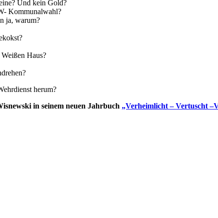
heine? Und kein Gold?
NRW- Kommunalwahl?
nn ja, warum?
ekokst?
m Weißen Haus?
chdrehen?
Wehrdienst herum?
h Wisnewski in seinem neuen Jahrbuch
„Verheimlicht – Vertuscht –