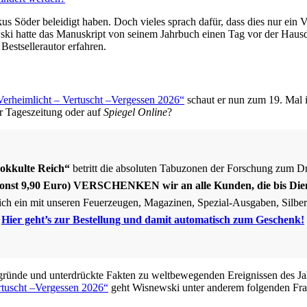
us Söder beleidigt haben. Doch vieles sprach dafür, dass dies nur ei
ki hatte das Manuskript von seinem Jahrbuch einen Tag vor der Haus
Bestsellerautor erfahren.
Verheimlicht – Vertuscht –Vergessen 2026“
schaut er nun zum 19. Mal i
er Tageszeitung oder auf
Spiegel Online
?
okkulte Reich“
betritt die absoluten Tabuzonen der Forschung zum Dr
 sonst 9,90 Euro) VERSCHENKEN wir an alle Kunden, die bis Die
sich ein mit unseren Feuerzeugen, Magazinen, Spezial-Ausgaben, Silb
!
Hier geht’s zur Bestellung
und damit automatisch zum Geschenk!
rgründe und unterdrückte Fakten zu weltbewegenden Ereignissen des J
rtuscht –Vergessen 2026“
geht Wisnewski unter anderem folgenden Fra