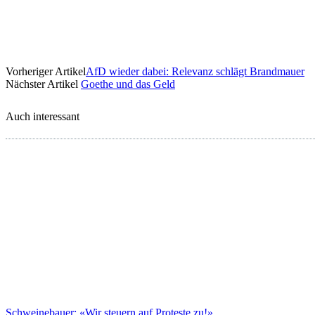
Vorheriger Artikel
AfD wieder dabei: Relevanz schlägt Brandmauer
Nächster Artikel
Goethe und das Geld
Auch interessant
Schweinebauer: «Wir steuern auf Proteste zu!»