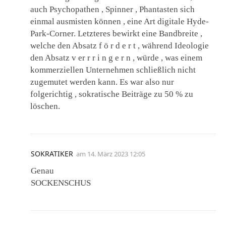
auch Psychopathen , Spinner , Phantasten sich
einmal ausmisten können , eine Art digitale Hyde-
Park-Corner. Letzteres bewirkt eine Bandbreite ,
welche den Absatz f ö r d e r t , während Ideologie
den Absatz v er r r i n g e r n , würde , was einem
kommerziellen Unternehmen schließlich nicht
zugemutet werden kann. Es war also nur
folgerichtig , sokratische Beiträge zu 50 % zu
löschen.
SOKRATIKER
am
14. März 2023 12:05
Genau
SOCKENSCHUS