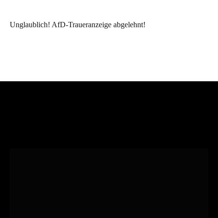
Unglaublich! AfD-Traueranzeige abgelehnt!