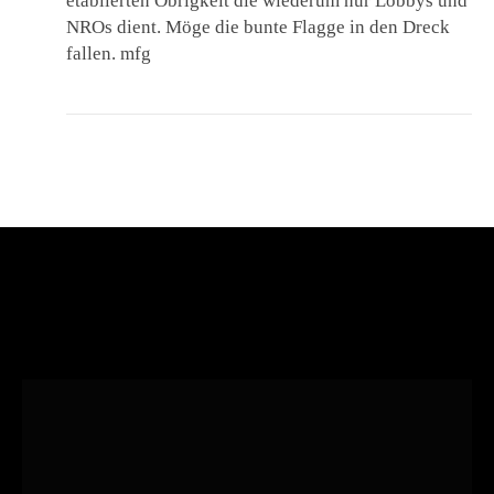
etablierten Obrigkeit die wiederum nur Lobbys und
NROs dient. Möge die bunte Flagge in den Dreck
fallen. mfg