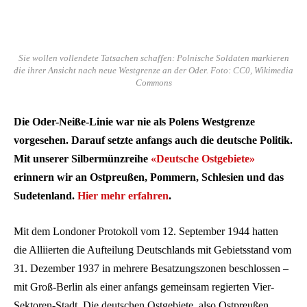
Sie wollen vollendete Tatsachen schaffen: Polnische Soldaten markieren
die ihrer Ansicht nach neue Westgrenze an der Oder. Foto: CC0, Wikimedia
Commons
Die Oder-Neiße-Linie war nie als Polens Westgrenze
vorgesehen. Darauf setzte anfangs auch die deutsche Politik.
Mit unserer Silbermünzreihe
«Deutsche Ostgebiete»
erinnern wir an Ostpreußen, Pommern, Schlesien und das
Sudetenland.
Hier mehr erfahren
.
Mit dem Londoner Protokoll vom 12. September 1944 hatten
die Alliierten die Aufteilung Deutschlands mit Gebietsstand vom
31. Dezember 1937 in mehrere Besatzungszonen beschlossen –
mit Groß-Berlin als einer anfangs gemeinsam regierten Vier-
Sektoren-Stadt. Die deutschen Ostgebiete, also Ostpreußen,